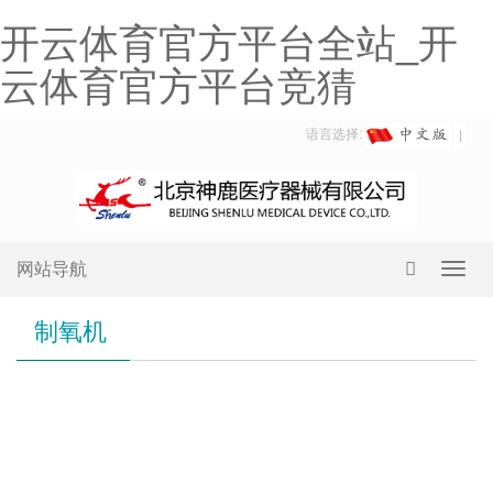
开云体育官方平台全站_开
云体育官方平台竞猜
语言选择:
网站导航
Toggl
navig
制氧机