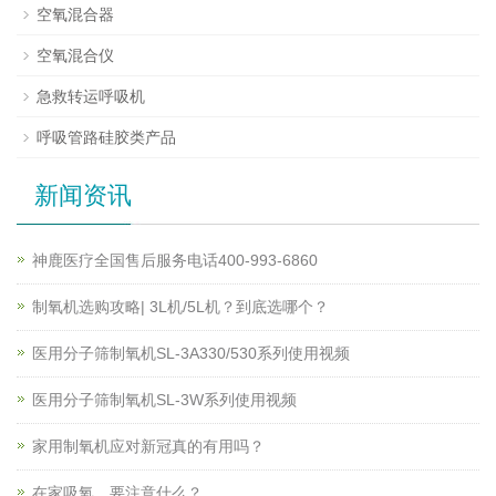
空氧混合器
空氧混合仪
急救转运呼吸机
呼吸管路硅胶类产品
新闻资讯
神鹿医疗全国售后服务电话400-993-6860
制氧机选购攻略| 3L机/5L机？到底选哪个？
医用分子筛制氧机SL-3A330/530系列使用视频
医用分子筛制氧机SL-3W系列使用视频
家用制氧机应对新冠真的有用吗？
在家吸氧，要注意什么？