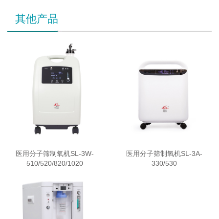
其他产品
医用分子筛制氧机SL-3W-
医用分子筛制氧机SL-3A-
510/520/820/1020
330/530