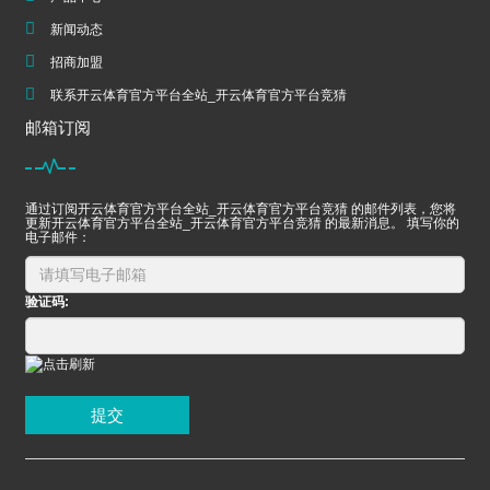
新闻动态
招商加盟
联系开云体育官方平台全站_开云体育官方平台竞猜
邮箱订阅
通过订阅开云体育官方平台全站_开云体育官方平台竞猜 的邮件列表，您将
更新开云体育官方平台全站_开云体育官方平台竞猜 的最新消息。 填写你的
电子邮件：
验证码:
提交