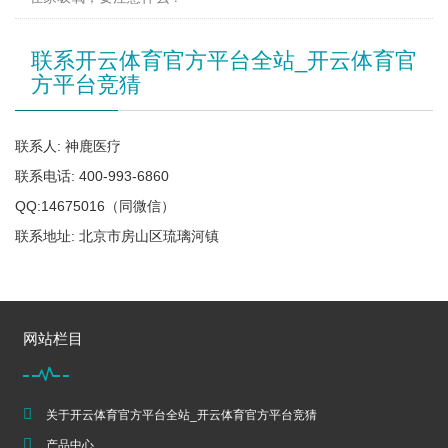
联系开云体育官方平台全站_开云体育官
方平台竞猜
联系人: 神鹿医疗
联系电话: 400-993-6860
QQ:14675016（同微信）
联系地址: 北京市房山区琉璃河镇
网站栏目
关于开云体育官方平台全站_开云体育官方平台竞猜
产品中心