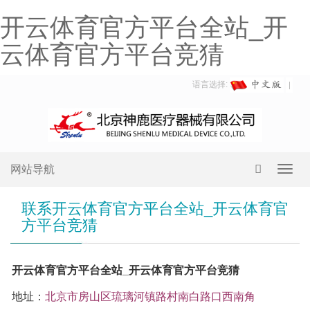
开云体育官方平台全站_开
云体育官方平台竞猜
语言选择:
网站导航
Toggl
navig
联系开云体育官方平台全站_开云体育官
方平台竞猜
开云体育官方平台全站_开云体育官方平台竞猜
地址：
北京市房山区琉璃河镇路村南白路口西南角