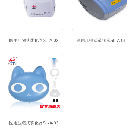
医用压缩式雾化器SL-A-02
医用压缩式雾化器SL-A-01
医用压缩式雾化器SL-A-03