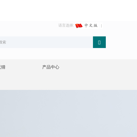
语言选择:
竞猜
产品中心